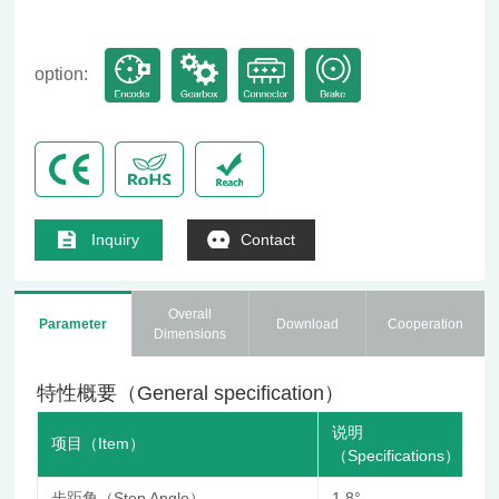
option:
Inquiry
Contact
Overall
Parameter
Download
Cooperation
Dimensions
特性概要（General specification）
说明
项目（Item）
（Specifications）
步距角（Step Angle）
1.8°