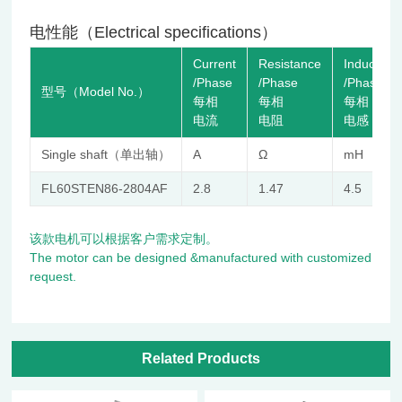
电性能（Electrical specifications）
Current
Resistance
Inductanc
/Phase
/Phase
/Phase
型号（Model No.）
每相
每相
每相
电流
电阻
电感
Single shaft（单出轴）
A
Ω
mH
FL60STEN86-2804AF
2.8
1.47
4.5
该款电机可以根据客户需求定制。
The motor can be designed &manufactured with customized
request.
Related Products