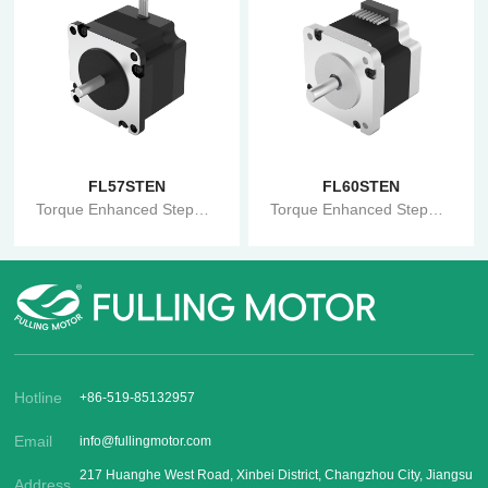
FL57STEN
FL60STEN
Torque Enhanced Stepper Motor STEN Series
Torque Enhanced Stepper Motor STEN Series
Hotline
+86-519-85132957
Email
info@fullingmotor.com
217 Huanghe West Road, Xinbei District, Changzhou City, Jiangsu
Address