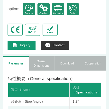
option:
Inquiry
Contact
Overall
Parameter
Download
Cooperation
Dimensions
特性概要（General specification）
说明
项目（Item）
（Specifications）
步距角（Step Angle）
1.2°