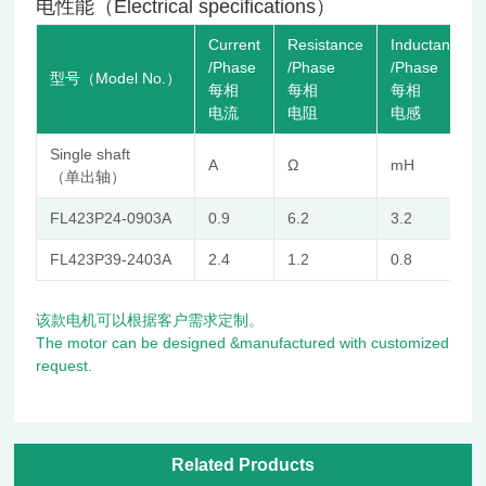
电性能（Electrical specifications）
Current
Resistance
Inductance
/Phase
/Phase
/Phase
型号（Model No.）
每相
每相
每相
电流
电阻
电感
Single shaft
A
Ω
mH
（单出轴）
FL423P24-0903A
0.9
6.2
3.2
FL423P39-2403A
2.4
1.2
0.8
该款电机可以根据客户需求定制。
The motor can be designed &manufactured with customized
request.
Related Products