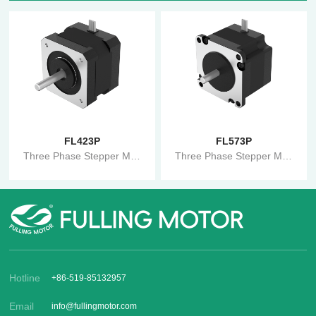
FL423P
FL573P
Three Phase Stepper Motor -3P Series
Three Phase Stepper Motor -3P Series
Hotline
+86-519-85132957
Email
info@fullingmotor.com