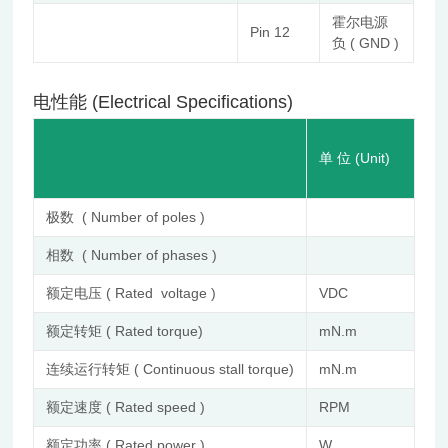
霍尔电源
Pin 12
负 ( GND )
电性能 (Electrical Specifications)
FL
单 位 (Unit)
48
EN
极数 ( Number of poles )
22
相数 ( Number of phases )
3
额定电压 ( Rated voltage )
VDC
48
额定转矩 ( Rated torque)
mN.m
96
连续运行转矩 ( Continuous stall torque)
mN.m
11
额定速度 ( Rated speed )
RPM
16
额定功率 ( Rated power )
W
16