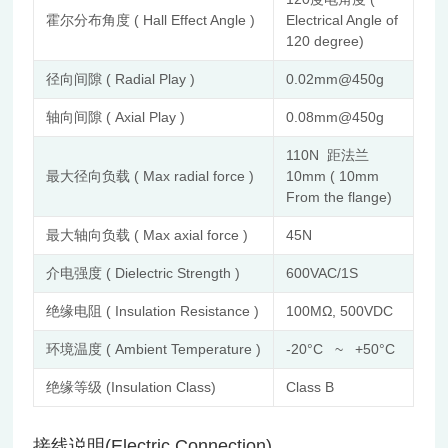
霍尔分布角度 ( Hall Effect Angle )
Electrical Angle of
120 degree)
径向间隙 ( Radial Play )
0.02mm@450g
轴向间隙 ( Axial Play )
0.08mm@450g
110N 距法兰
最大径向负载 ( Max radial force )
10mm ( 10mm
From the flange)
最大轴向负载 ( Max axial force )
45N
介电强度 ( Dielectric Strength )
600VAC/1S
绝缘电阻 ( Insulation Resistance )
100MΩ, 500VDC
环境温度 ( Ambient Temperature )
-20°C ~ +50°C
绝缘等级 (Insulation Class)
Class B
接线说明(Electric Connection)