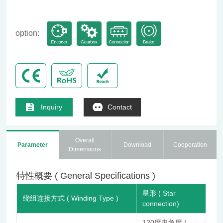
option:
Inquiry
Contact
Overall
Parameter
Download
Cooperation
Dimensions
特性概要 ( General Specifications )
星形 ( Star
绕组连接方式 ( Winding Type )
connection)
120度电角度 (