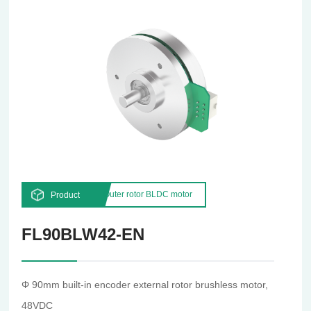
Outer rotor BLDC motor
Product
FL90BLW42-EN
Φ 90mm built-in encoder external rotor brushless motor,
48VDC