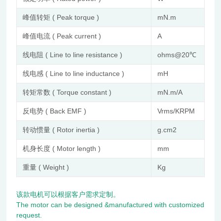
峰值转矩 ( Peak torque )
mN.m
30
峰值电流 ( Peak current )
A
13
线电阻 ( Line to line resistance )
ohms@20℃
0.
线电感 ( Line to line inductance )
mH
0.
转矩常数 ( Torque constant )
mN.m/A
23
反电势 ( Back EMF )
Vrms/KRPM
17
转动惯量 ( Rotor inertia )
g.cm2
50
机身长度 ( Motor length )
mm
41
重量 ( Weight )
Kg
1.
该款电机可以根据客户需求定制。
The motor can be designed &manufactured with customized
request.