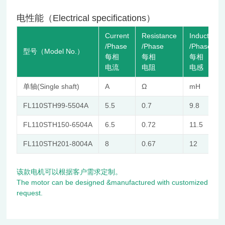
电性能（Electrical specifications）
Current
Resistance
Inductance
/Phase
/Phase
/Phase
型号（Model No.）
每相
每相
每相
电流
电阻
电感
单轴(Single shaft)
A
Ω
mH
FL110STH99-5504A
5.5
0.7
9.8
FL110STH150-6504A
6.5
0.72
11.5
FL110STH201-8004A
8
0.67
12
该款电机可以根据客户需求定制。
The motor can be designed &manufactured with customized
request.