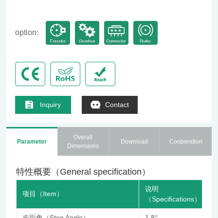
option:
Inquiry
Contact
Overall
Parameter
Download
Cooperation
Dimensions
特性概要（General specification）
说明
项目（Item）
（Specifications）
步距角（Step Angle）
1.8°