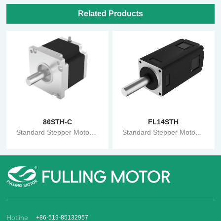
Related Products
86STH-C
FL14STH
Standard Stepper Motor-STH Series
Standard Stepper Motor-STH Series
Hotline
+86-519-85132957