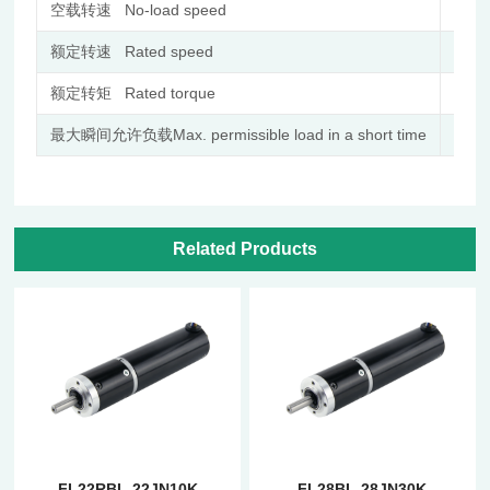
空载转速 No-load speed
r/min
额定转速 Rated speed
r/min
额定转矩 Rated torque
N.m
最大瞬间允许负载Max. permissible load in a short time
N.m
Related Products
FL22RBL-22JN10K
FL28BL-28JN30K