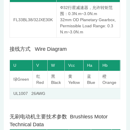
Φ32行星减速器，允许转矩范
围：0.3N.m~3.0N.m
FL33BL38/32JXE30K
32mm OD Planetary Gearbox,
Permissible Load Range: 0.3
N.m~3.0N.m
接线方式 Wire Diagram
U
V
W
Vcc
Ha
Hb
Hc
红
黑
黄
蓝
橙
棕
绿Green
Red
Black
Yellow
Blue
Orange
Br
UL1007 26AWG
无刷电动机主要技术参数 Brushless Motor
Technical Data