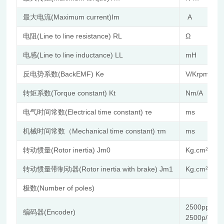
最大电流(Maximum current)Im
A
电阻(Line to line resistance) RL
Ω
电感(Line to line inductance) LL
mH
反电势系数(BackEMF) Ke
V/Krpm
转矩系数(Torque constant) Kt
Nm/A
电气时间常数(Electrical time constant) τe
ms
机械时间常数（Mechanical time constant) τm
ms
转动惯量(Rotor inertia) Jm0
Kg.cm²
转动惯量带制动器(Rotor inertia with brake) Jm1
Kg.cm²
极数(Number of poles)
2500pp
编码器(Encoder)
2500p/rev i