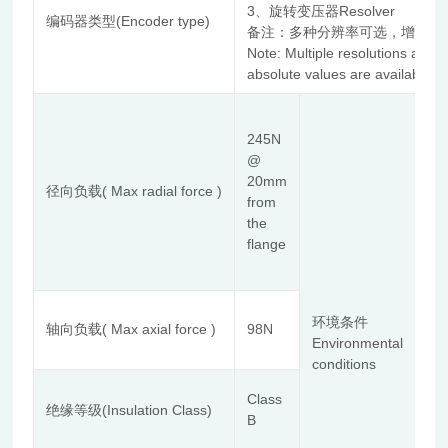
3、旋转变压器Resolver
编码器类型(Encoder type)
备注：多种分辨率可选，增量式
Note: Multiple resolutions are 
absolute values are available.
使
Te
245N
使
@
露
20mm
径向负载( Max radial force )
Re
from
de
the
安
flange
体
海拔
额
环境条件
Ins
轴向负载( Max axial force )
98N
Environmental
aw
conditions
Com
al
Class
De
绝缘等级(Insulation Class)
B
存