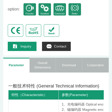
option:
Inquiry
Contact
Overall
Parameter
Download
Cooperation
Dimensions
一般技术特性 (General Technical Information)
特性（Characteristic）
参数(Parameter)
1、光电编码器 Optical encoder
2、磁编码器 Magnetic encoder