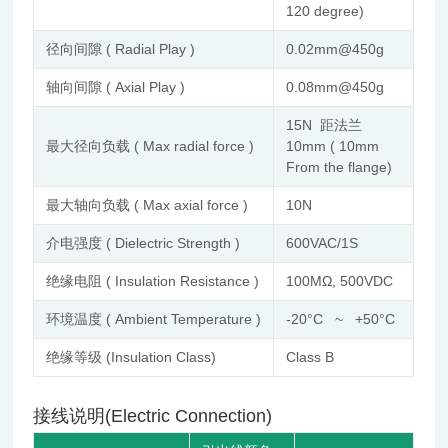
120 degree)
径向间隙 ( Radial Play )
0.02mm@450g
轴向间隙 ( Axial Play )
0.08mm@450g
15N 距法兰
最大径向负载 ( Max radial force )
10mm ( 10mm
From the flange)
最大轴向负载 ( Max axial force )
10N
介电强度 ( Dielectric Strength )
600VAC/1S
绝缘电阻 ( Insulation Resistance )
100MΩ, 500VDC
环境温度 ( Ambient Temperature )
-20°C ~ +50°C
绝缘等级 (Insulation Class)
Class B
接线说明(Electric Connection)