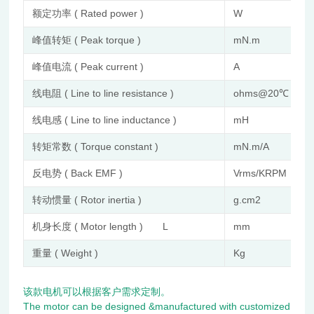
额定功率 ( Rated power )
W
峰值转矩 ( Peak torque )
mN.m
峰值电流 ( Peak current )
A
线电阻 ( Line to line resistance )
ohms@20℃
线电感 ( Line to line inductance )
mH
转矩常数 ( Torque constant )
mN.m/A
反电势 ( Back EMF )
Vrms/KRPM
转动惯量 ( Rotor inertia )
g.cm2
机身长度 ( Motor length ) L
mm
重量 ( Weight )
Kg
该款电机可以根据客户需求定制。
The motor can be designed &manufactured with customized