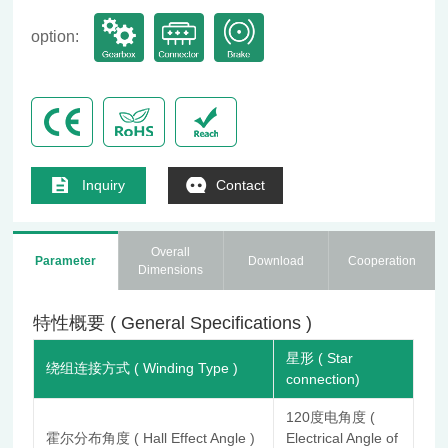
option:
Inquiry
Contact
Overall
Parameter
Download
Cooperation
Dimensions
特性概要 ( General Specifications )
星形 ( Star
绕组连接方式 ( Winding Type )
connection)
120度电角度 (
霍尔分布角度 ( Hall Effect Angle )
Electrical Angle of