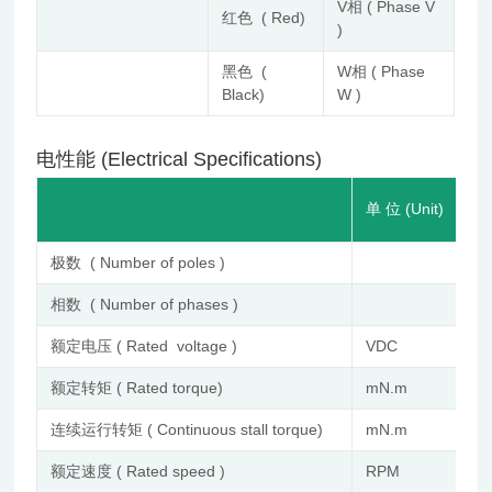
V相 ( Phase V
红色 ( Red)
)
黑色 (
W相 ( Phase
Black)
W )
电性能 (Electrical Specifications)
单 位 (Unit)
极数 ( Number of poles )
相数 ( Number of phases )
额定电压 ( Rated voltage )
VDC
额定转矩 ( Rated torque)
mN.m
连续运行转矩 ( Continuous stall torque)
mN.m
额定速度 ( Rated speed )
RPM