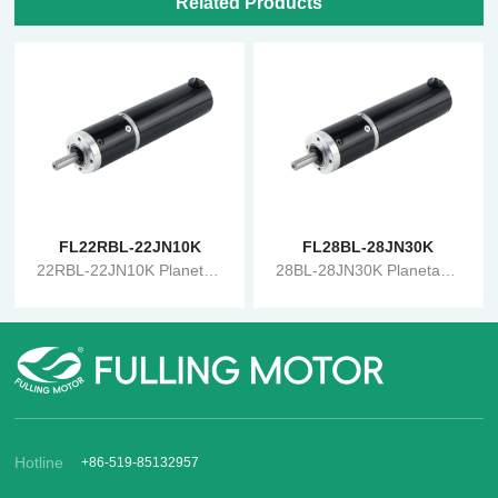
Related Products
FL22RBL-22JN10K
FL28BL-28JN30K
22RBL-22JN10K Planetary Gearbox Brushless Reduction Motor
28BL-28JN30K Planetary Gearbox Brushless Reduction Motor
Hotline
+86-519-85132957