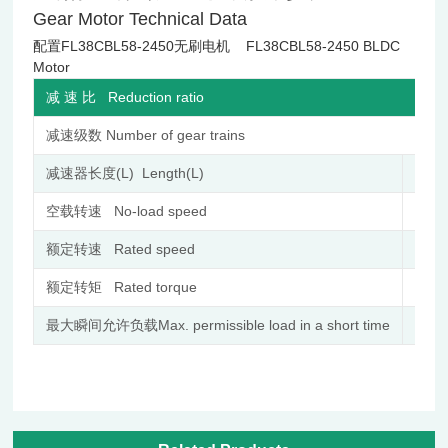
Gear Motor Technical Data
配置FL38CBL58-2450无刷电机 FL38CBL58-2450 BLDC
Motor
减 速 比 Reduction ratio
减速级数 Number of gear trains
减速器长度(L) Length(L)
mm
空载转速 No-load speed
r/min
额定转速 Rated speed
r/min
额定转矩 Rated torque
N.m
最大瞬间允许负载Max. permissible load in a short time
N.m