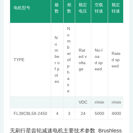
极
相
额定
空载
额定
额
电机型号
数
数
电压
转速
转速
转
N
u
N
m
u
b
m
Rat
No-l
er
Rate
R
be
ed v
oa
TYPE
of
d sp
d 
r o
olta
d sp
p
eed
u
f p
ge
eed
h
ol
a
es
s
e
VDC
r/min
r/min
m
FL38CBL58-2450
4
3
24
5000
4000
无刷行星齿轮减速电机主要技术参数 Brushless