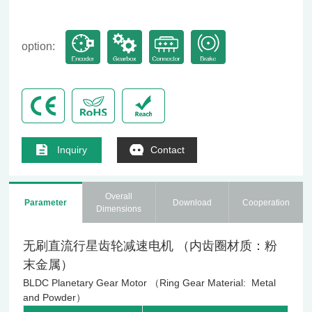
option:
Inquiry
Contact
Overall
Parameter
Download
Cooperation
Dimensions
无刷直流行星齿轮减速电机 （内齿圈材质：粉
末金属）
BLDC Planetary Gear Motor （Ring Gear Material: Metal
and Powder）